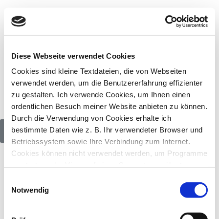
Diese Webseite verwendet Cookies
Cookies sind kleine Textdateien, die von Webseiten
verwendet werden, um die Benutzererfahrung effizienter
zu gestalten. Ich verwende Cookies, um Ihnen einen
ordentlichen Besuch meiner Website anbieten zu können.
Durch die Verwendung von Cookies erhalte ich
bestimmte Daten wie z. B. Ihr verwendeter Browser und
Betriebssystem sowie Ihre Verbindung zum Internet.
Cookies können nicht verwendet werden, um Programme
zu starten oder Viren auf einen Computer zu übertragen.
Anhand der in Cookies enthaltenen Informationen kann
Einwilligungsauswahl
ich Ihnen die Navigation erleichtern und die korrekte
Notwendig
Rechtsanwälte, Hamburg
Anzeige meiner Webseiten ermöglichen.
Ich verwende nur 'normale & harmlose' Cookies.