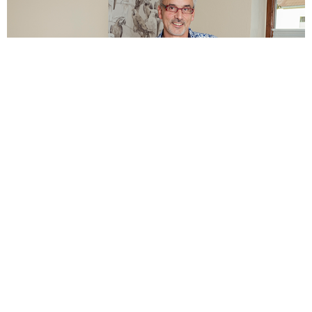
Studienabschluß als Diplommineraloge in Kiel
1989. Im Anschluß mehrere Jahre Vertrieb von
Apple und
NeXT
(NeXTSTEP) Computern.
Gründung der
2wcom GmbH
im Herbst 1994.
Eröffnung der Tanzschule
Los Salseros
im März