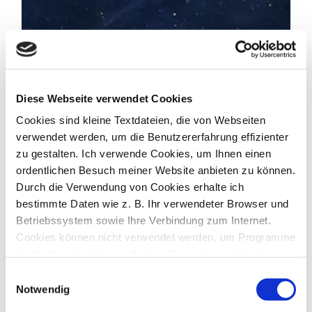
Diese Webseite verwendet Cookies
Cookies sind kleine Textdateien, die von Webseiten
verwendet werden, um die Benutzererfahrung effizienter
zu gestalten. Ich verwende Cookies, um Ihnen einen
ordentlichen Besuch meiner Website anbieten zu können.
Durch die Verwendung von Cookies erhalte ich
bestimmte Daten wie z. B. Ihr verwendeter Browser und
Betriebssystem sowie Ihre Verbindung zum Internet.
Cookies können nicht verwendet werden, um Programme
zu starten oder Viren auf einen Computer zu übertragen.
Anhand der in Cookies enthaltenen Informationen kann
Einwilligungsauswahl
ich Ihnen die Navigation erleichtern und die korrekte
Notwendig
Anzeige meiner Webseiten ermöglichen.